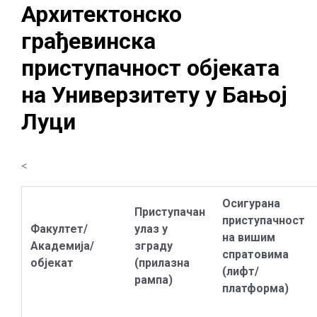
Архитектонско
грађевинска
приступачност објеката
на Универзитету у Бањој
Луци
<
Осигурана
Приступачан
приступачност
Факултет/
улаз у
на вишим
Академија/
зграду
спратовима
објекат
(прилазна
(лифт/
рампа)
платформа)