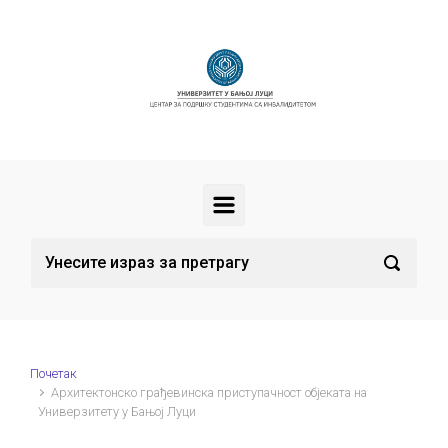
Скип то маин цонтент
Почетак
Архитектонско грађевинска приступачност објеката на
Универзитету у Бањој Луци