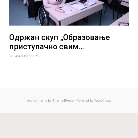
Одржан скуп „Образовање
приступачно свим…
13. новембар 2025.
evolve
theme by Theme4Press - Powered by
WordPress