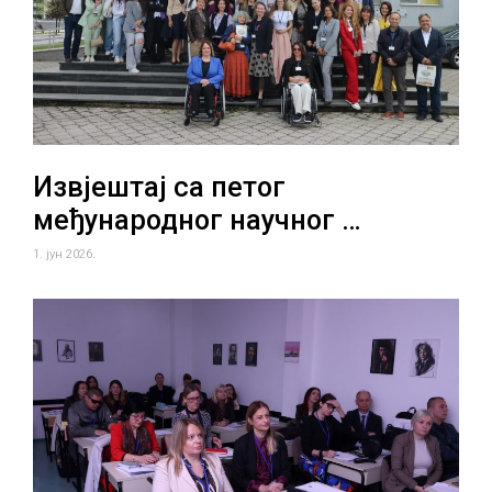
Извјештај са петог
међународног научног …
1. јун 2026.