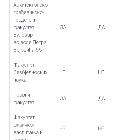
Архитектонско-
грађевинско-
геодетски
факултет –
ДА
ДА
Булевар
војводе Петра
Бојовића бб
Факултет
безбједносних
НЕ
НЕ
наука
Правни
ДА
ДА
факултет
Факултет
физичког
НЕ
НЕ
васпитања и
спорта