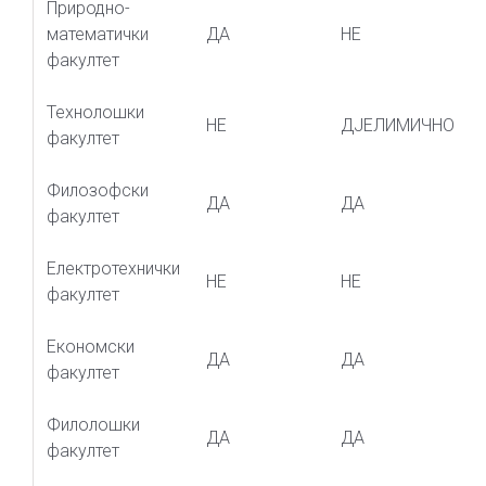
Природно-
математички
ДА
НЕ
факултет
Технолошки
НЕ
ДЈЕЛИМИЧНО
факултет
Филозофски
ДА
ДА
факултет
Електротехнички
НЕ
НЕ
факултет
Економски
ДА
ДА
факултет
Филолошки
ДА
ДА
факултет