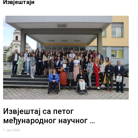
Извјештаји
Извјештај са петог
међународног научног …
1. јун 2026.