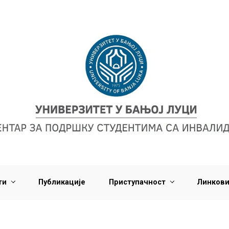
ти
Публикације
Приступачност
Линков