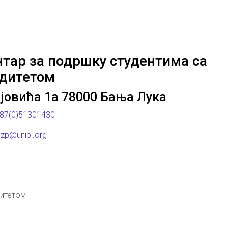
нтар за подршку студентима са
дитетом
јовића 1а 78000 Бања Лука
87(0)51301430
zp@unibl.org
дитетом