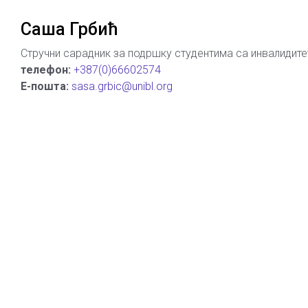
Саша Грбић
Стручни сарадник за подршку студентима са инвалидит
телефон:
+387(0)66602574
Е-пошта:
sasa.grbic@unibl.org