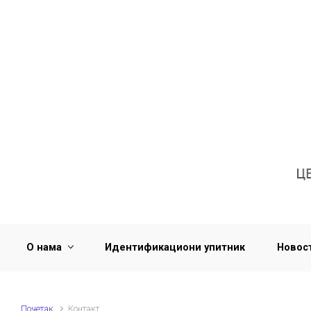
Скип то маин цонтент
О нама
Идентификациони упитник
Новос
Почетак
Контакт