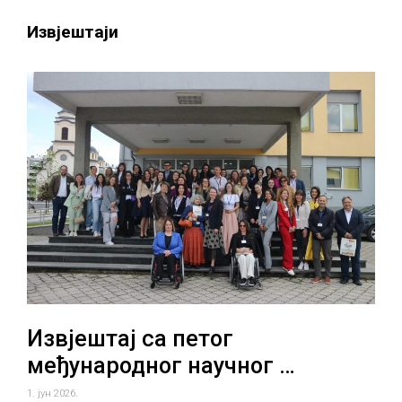
Извјештаји
Извјештај са петог
међународног научног …
1. јун 2026.