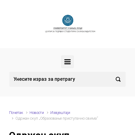
Скип то маин цонтент
Почетак
Новости
Извјештаји
Одржан скуп „Образовање приступачно свима”