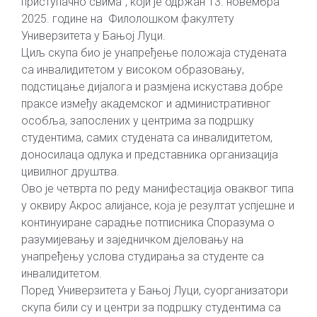
приступачно свима”, који је одржан 13. новембра
2025. године на Филолошком факултету
Универзитета у Бањој Луци.
Циљ скупа био је унапређење положаја студената
са инвалидитетом у високом образовању,
подстицање дијалога и размјена искустава добре
праксе између академског и административног
особља, запослених у центрима за подршку
студентима, самих студената са инвалидитетом,
доносилаца одлука и представника организација
цивилног друштва.
Ово је четврта по реду манифестација оваквог типа
у оквиру Акрос алијансе, која је резултат успјешне и
континуиране сарадње потписника Споразума о
разумијевању и заједничком дјеловању на
унапређењу услова студирања за студенте са
инвалидитетом.
Поред Универзитета у Бањој Луци, суорганизатори
скупа били су и центри за подршку студентима са