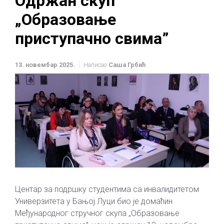
Одржан скуп
„Образовање
приступачно свима”
13. новембар 2025.
Написао
Саша Грбић
Центар за подршку студентима са инвалидитетом
Универзитета у Бањој Луци био је домаћин
Међународног стручног скупа „Образовање