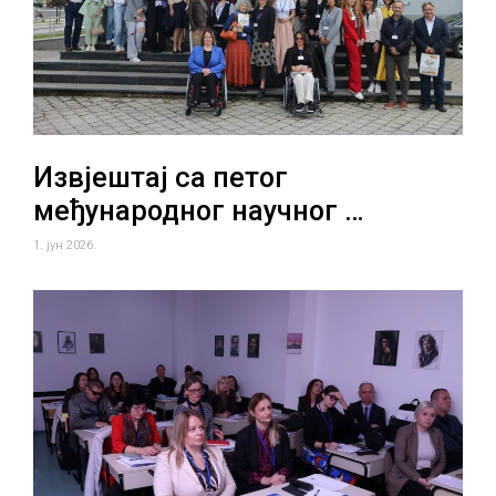
Извјештај са петог
међународног научног …
1. јун 2026.