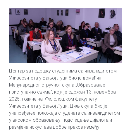
Центар за подршку студентима са инвалидитетом
Универзитета у Бањој Луци био је домаћин
Међународног стручног скупа „Образовање
приступачно свима”, који је одржан 13. новембра
2025. године на Филолошком факултету
Универзитета у Бањој Луци. Циљ скупа био је
унапређење положаја студената са инвалидитетом
у високом образовању, подстицање дијалога и
размјена искустава добре праксе између