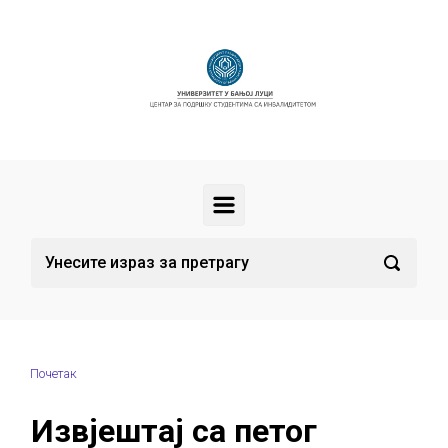
Скип то маин цонтент
Почетак
Извјештај са петог