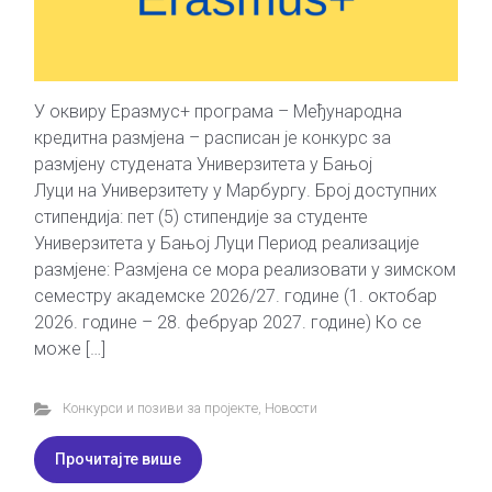
У оквиру Еразмус+ програма – Међународна
кредитна размјена – расписан је конкурс за
размјену студената Универзитета у Бањој
Луци на Универзитету у Марбургу. Број доступних
стипендија: пет (5) стипендије за студенте
Универзитета у Бањој Луци Период реализације
размјене: Размјена се мора реализовати у зимском
семестру академске 2026/27. године (1. октобар
2026. године – 28. фебруар 2027. године) Ко се
може […]
Конкурси и позиви за пројекте
,
Новости
Прочитајте више