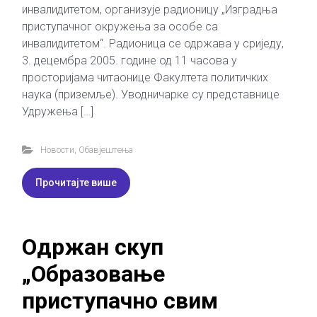
инвалидитетом, организује радионицу „Изградња
приступачног окружења за особе са
инвалидитетом“. Радионица се одржава у сриједу,
3. децембра 2005. године од 11 часова у
просторијама читаонице Факултета политичких
наука (приземље). Уводничарке су представнице
Удружења […]
Новости
,
Обавјештења
Прочитајте више
Одржан скуп
„Образовање
приступачно свим