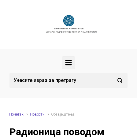
Скип то маин цонтент
Почетак
Новости
Обавјештења
Радионица поводом