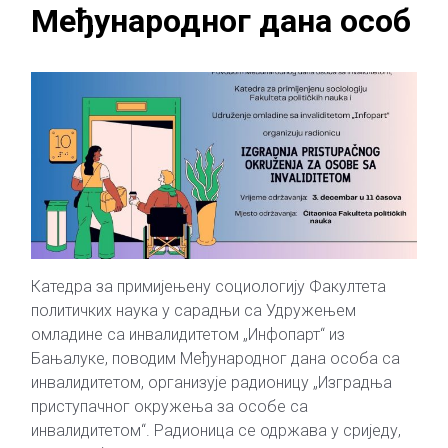
Међународног дана особ
Катедра за примијењену социологију Факултета
политичких наука у сарадњи са Удружењем
омладине са инвалидитетом „Инфопарт“ из
Бањалуке, поводим Међународног дана особа са
инвалидитетом, организује радионицу „Изградња
приступачног окружења за особе са
инвалидитетом“. Радионица се одржава у сриједу,