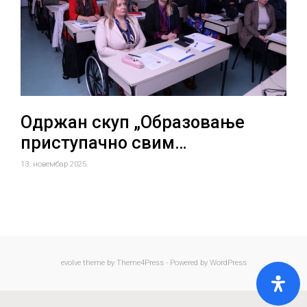
Одржан скуп „Образовање
приступачно свим…
13. новембар 2025.
evolve
theme by Theme4Press - Powered by
WordPress