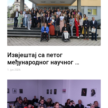
Извјештај са петог
међународног научног …
1. јун 2026.