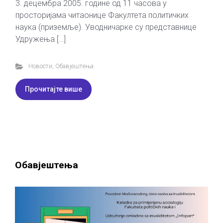
3. децембра 2005. године од 11 часова у
просторијама читаонице Факултета политичких
наука (приземље). Уводничарке су представнице
Удружења […]
Новости
,
Обавјештења
Прочитајте више
Обавјештења